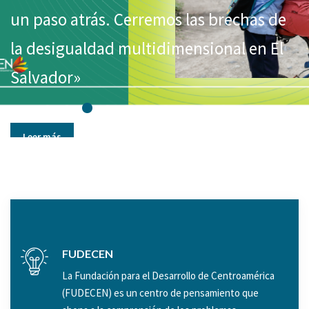
Centroamérica y El Salvador en tiem
un paso atrás. Cerremos las brechas de
social, sanitari
del COVID-19: Impactos esperados y
Ver video
la desigualdad multidimensional en El
Salvador, en fu
propuestas de políticas públicas.
Salvador»
acciones necesa
condiciones de 
scargar libro
Leer más
Le
Descargue el libro y presentación de l
FUDECEN
La Fundación para el Desarrollo de Centroamérica
(FUDECEN) es un centro de pensamiento que